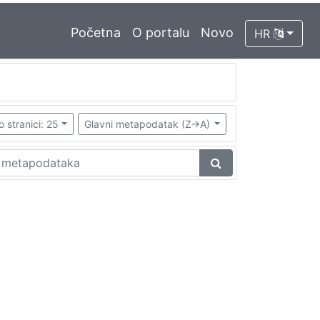
Početna
O portalu
Novo
HR
o stranici: 25
Glavni metapodatak (Z->A)