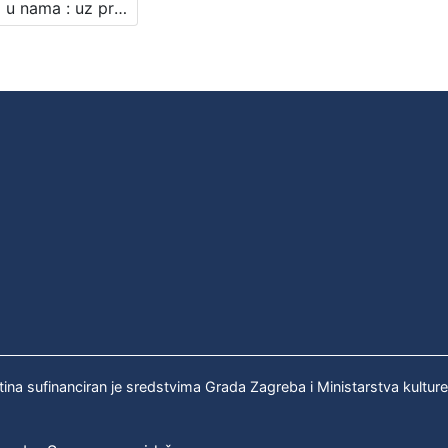
Čudo u nama : uz prvi sajam naučne fantastike : Književni petak, dvorana u Novinarskom domu, 14. 4. 1972., br. 404 / Želimir Koščević, Ranko Munitić ; urednik Stanislav Škunca
tina sufinanciran je sredstvima Grada Zagreba i Ministarstva kultur