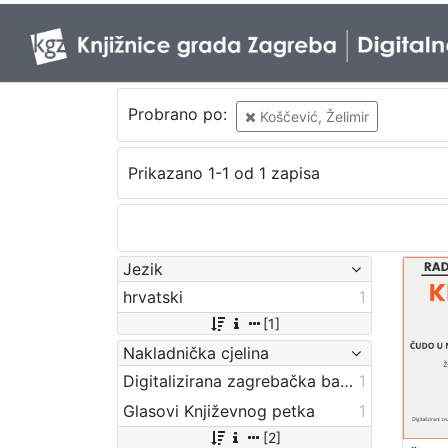
Probrano po:
Koščević, Želimir
Prikazano 1-1 od 1 zapisa
Jezik
hrvatski
1
[1]
Nakladnička cjelina
Digitalizirana zagrebačka baština
1
Glasovi Književnog petka
1
[2]