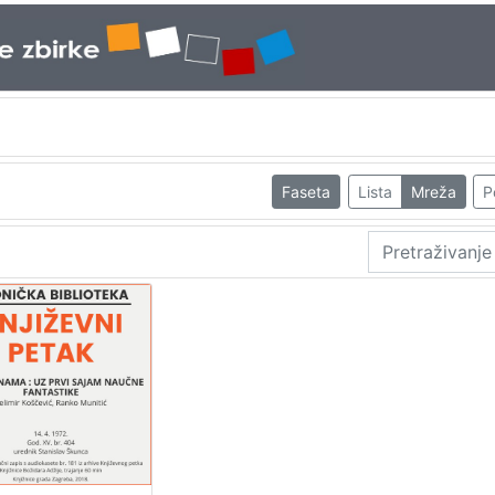
Faseta
Lista
Mreža
P