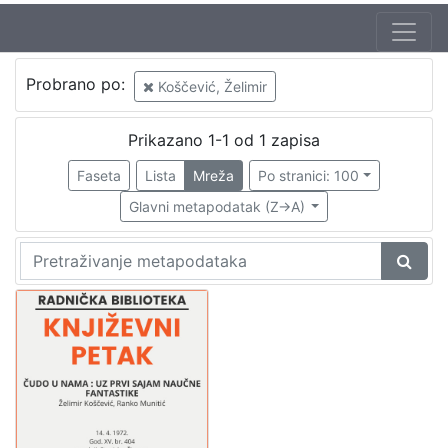
Jezik
Probrano po:
Koščević, Želimir
hrvatski
1
Prikazano 1-1 od 1 zapisa
Faseta
Lista
Mreža
Po stranici: 100
[
1
Glavni metapodatak (Z->A)
]
Nakladnička
cjelina
Digitalizirana zagrebačka baština
1
Glasovi Književnog petka
1
[
2