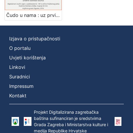
]
Zbirka
Čudo u nama : uz prvi sajam naučne fantastike : Književni petak, dvorana u Novinarskom domu, 14. 4. 1972., br. 404 / Želimir Koščević, Ranko Munitić ; urednik Stanislav Škunca
Usmeni izvori
1
Izjava o pristupačnosti
O portalu
[
1
Uvjeti korištenja
]
Linkovi
Suradnici
Impressum
Kontakt
Projekt Digitalizirana zagrebačka
baština sufinanciran je sredstvima
Grada Zagreba i Ministarstva kulture i
medija Republike Hrvatske