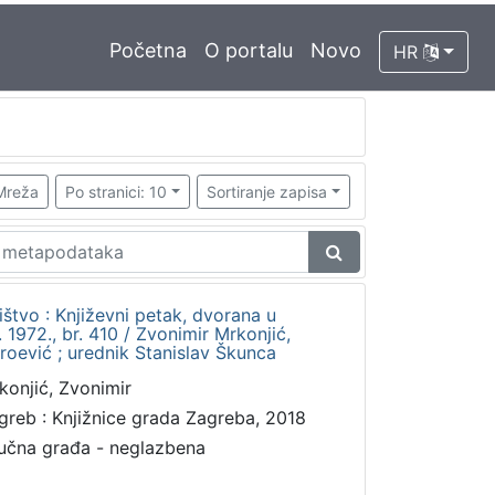
Početna
O portalu
Novo
HR
Mreža
Po stranici: 10
Sortiranje zapisa
štvo : Književni petak, dvorana u
1972., br. 410 / Zvonimir Mrkonjić,
roević ; urednik Stanislav Škunca
konjić, Zvonimir
greb : Knjižnice grada Zagreba, 2018
učna građa - neglazbena