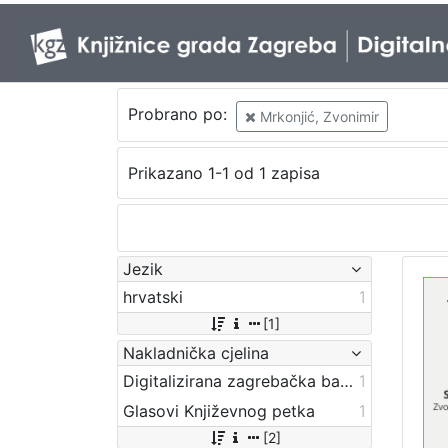
Probrano po:
Mrkonjić, Zvonimir
Prikazano 1-1 od 1 zapisa
Jezik
hrvatski
1
[1]
Nakladnička cjelina
Digitalizirana zagrebačka baština
1
Glasovi Književnog petka
1
[2]