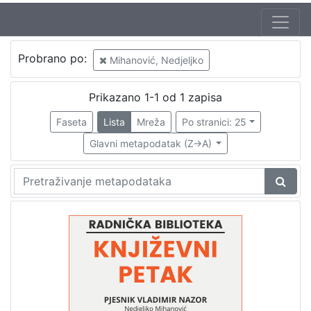
Jezik
Probrano po:
Mihanović, Nedjeljko
hrvatski
1
Prikazano 1-1 od 1 zapisa
Faseta
Lista
Mreža
Po stranici: 25
[
1
Glavni metapodatak (Z->A)
]
Nakladnička
cjelina
Digitalizirana zagrebačka baština
1
Glasovi Književnog petka
1
[
2