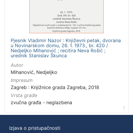
]
Zbirka
Usmeni izvori
1
Pjesnik Vladimir Nazor : Književni petak, dvorana
u Novinarskom domu, 26. 1. 1973., br. 420 /
[
Nedjeljko Mihanović ; recitira Neva Rošić ;
urednik Stanislav Škunca
1
]
Autor
Mihanović, Nedjeljko
Impresum
Zagreb : Knjižnice grada Zagreba, 2018
Vrsta građe
zvučna građa - neglazbena
1
Izjava o pristupačnosti