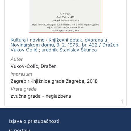
]
Zbirka
Usmeni izvori
1
Kultura i novine : Književni petak, dvorana u
Novinarskom domu, 9. 2. 1973., br. 422 / Dražen
[
Vukov Colić ; urednik Stanislav Škunca
1
Autor
]
Vukov-Colić, Dražen
Impresum
Zagreb : Knjižnice grada Zagreba, 2018
Vrsta građe
zvučna građa - neglazbena
1
Izjava o pristupačnosti
O portalu