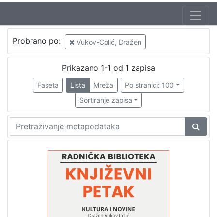
Jezik
Probrano po:
Vukov-Colić, Dražen
hrvatski
1
Prikazano 1-1 od 1 zapisa
Faseta
Lista
Mreža
Po stranici: 100
[
1
Sortiranje zapisa
]
Nakladnička
cjelina
Digitalizirana zagrebačka baština
1
Glasovi Književnog petka
1
[
2