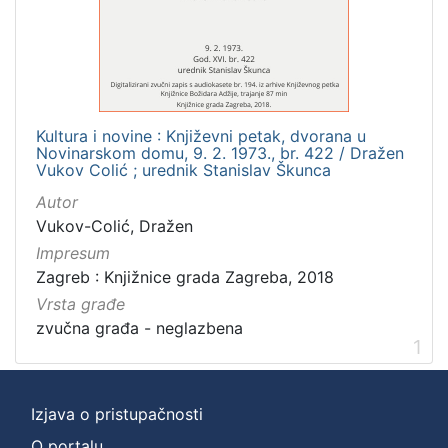
]
Zbirka
Usmeni izvori
1
Kultura i novine : Književni petak, dvorana u
Novinarskom domu, 9. 2. 1973., br. 422 / Dražen
[
Vukov Colić ; urednik Stanislav Škunca
1
Autor
]
Vukov-Colić, Dražen
Impresum
Zagreb : Knjižnice grada Zagreba, 2018
Vrsta građe
zvučna građa - neglazbena
1
Izjava o pristupačnosti
O portalu