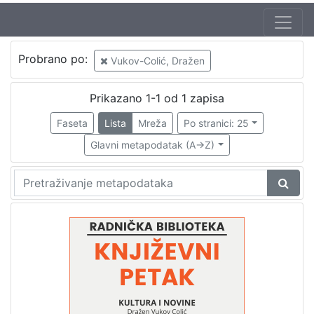
Jezik
Probrano po:
Vukov-Colić, Dražen
hrvatski
1
Prikazano 1-1 od 1 zapisa
Faseta
Lista
Mreža
Po stranici: 25
[
1
Glavni metapodatak (A->Z)
]
Nakladnička
cjelina
Digitalizirana zagrebačka baština
1
Glasovi Književnog petka
1
[
2