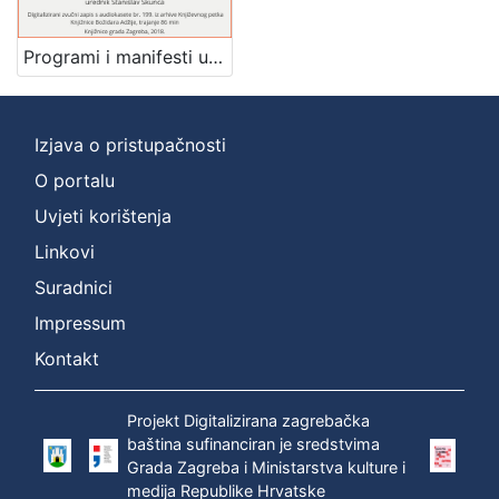
]
Zbirka
Programi i manifesti u hrvatskoj književnosti : Književni petak, dvorana u Novinarskom domu, 23. 3. 1973., br. 428 / Miroslav Šicel ; urednik Stanislav Škunca
Usmeni izvori
1
Izjava o pristupačnosti
O portalu
[
1
Uvjeti korištenja
]
Linkovi
Suradnici
Impressum
Kontakt
Projekt Digitalizirana zagrebačka
baština sufinanciran je sredstvima
Grada Zagreba i Ministarstva kulture i
medija Republike Hrvatske