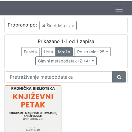
Jezik
Probrano po:
Šicel, Miroslav
hrvatski
1
Prikazano 1-1 od 1 zapisa
Faseta
Lista
Mreža
Po stranici: 25
[
1
Glavni metapodatak (Z->A)
]
Nakladnička
cjelina
Digitalizirana zagrebačka baština
1
Glasovi Književnog petka
1
[
2