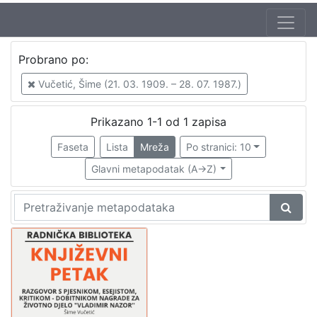
Jezik
Probrano po:
hrvatski
1
Vučetić, Šime (21. 03. 1909. – 28. 07. 1987.)
Prikazano 1-1 od 1 zapisa
[
1
Faseta
Lista
Mreža
Po stranici: 10
]
Glavni metapodatak (A->Z)
Nakladnička
cjelina
Digitalizirana zagrebačka baština
1
Glasovi Književnog petka
1
[
2