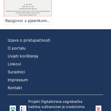
]
Zbirka
Usmeni izvori
1
Razgovor s pjesnikom, esejistom, kritikom - dobitnikom nagrade za životno djelo "Vladimir Nazor" : Književni petak, dvorana u Novinarskom domu, 5. 10. 1973., br. 437 / Šime Vučetić ; urednik Stanislav Škunca
Izjava o pristupačnosti
[
1
O portalu
]
Uvjeti korištenja
Linkovi
Suradnici
Impressum
Kontakt
Projekt Digitalizirana zagrebačka
baština sufinanciran je sredstvima