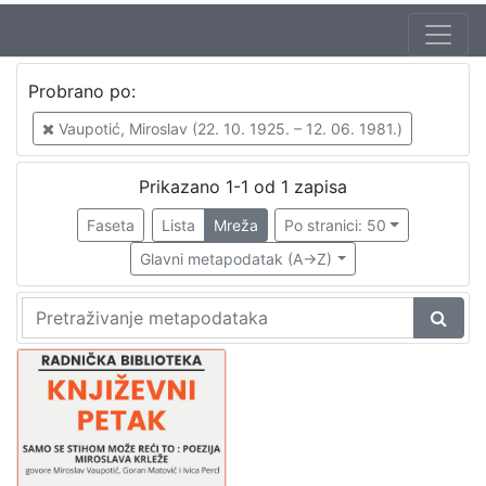
Jezik
Probrano po:
hrvatski
1
Vaupotić, Miroslav (22. 10. 1925. – 12. 06. 1981.)
Prikazano 1-1 od 1 zapisa
[
1
Faseta
Lista
Mreža
Po stranici: 50
]
Glavni metapodatak (A->Z)
Nakladnička
cjelina
Digitalizirana zagrebačka baština
1
Glasovi Književnog petka
1
[
2