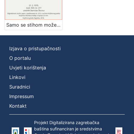
]
Zbirka
Usmeni izvori
1
Samo se stihom može reći to : poezija Miroslava Krleže : Književni petak, dvorana u Novinarskom domu, 21. 2. 1975., br. 477 / sudjeluju Miroslav Vaupotić, Goran Matović, Ivica Percl ; urednik Stanislav Škunca
Izjava o pristupačnosti
[
1
O portalu
]
Uvjeti korištenja
Linkovi
Suradnici
Impressum
Kontakt
Projekt Digitalizirana zagrebačka
baština sufinanciran je sredstvima