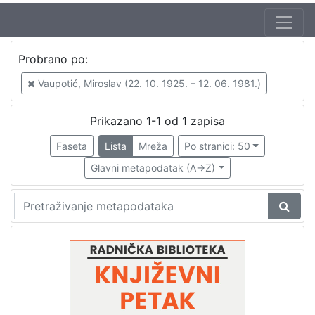
Jezik
Probrano po:
hrvatski
1
Vaupotić, Miroslav (22. 10. 1925. – 12. 06. 1981.)
Prikazano 1-1 od 1 zapisa
[
1
Faseta
Lista
Mreža
Po stranici: 50
]
Glavni metapodatak (A->Z)
Nakladnička
cjelina
Digitalizirana zagrebačka baština
1
Glasovi Književnog petka
1
[
2