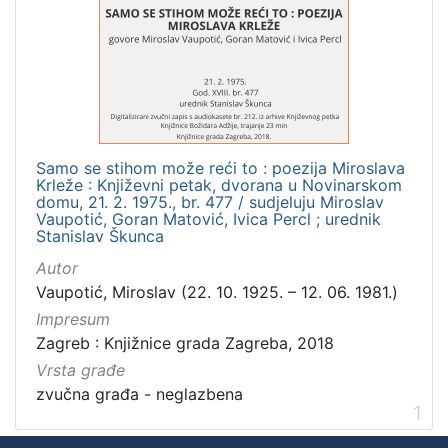
]
Zbirka
Usmeni izvori
1
Samo se stihom može reći to : poezija Miroslava
[
Krleže : Književni petak, dvorana u Novinarskom
1
domu, 21. 2. 1975., br. 477 / sudjeluju Miroslav
]
Vaupotić, Goran Matović, Ivica Percl ; urednik
Stanislav Škunca
Autor
Vaupotić, Miroslav (22. 10. 1925. – 12. 06. 1981.)
Impresum
Zagreb : Knjižnice grada Zagreba, 2018
Vrsta građe
zvučna građa - neglazbena
1