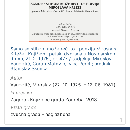
]
Zbirka
Usmeni izvori
1
Samo se stihom može reći to : poezija Miroslava
[
Krleže : Književni petak, dvorana u Novinarskom
1
domu, 21. 2. 1975., br. 477 / sudjeluju Miroslav
]
Vaupotić, Goran Matović, Ivica Percl ; urednik
Stanislav Škunca
Autor
Vaupotić, Miroslav (22. 10. 1925. – 12. 06. 1981.)
Impresum
Zagreb : Knjižnice grada Zagreba, 2018
Vrsta građe
zvučna građa - neglazbena
1