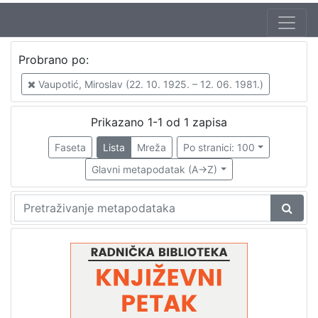
Jezik
Probrano po:
hrvatski
1
Vaupotić, Miroslav (22. 10. 1925. – 12. 06. 1981.)
Prikazano 1-1 od 1 zapisa
[
1
Faseta
Lista
Mreža
Po stranici: 100
]
Glavni metapodatak (A->Z)
Nakladnička
cjelina
Digitalizirana zagrebačka baština
1
Glasovi Književnog petka
1
[
2