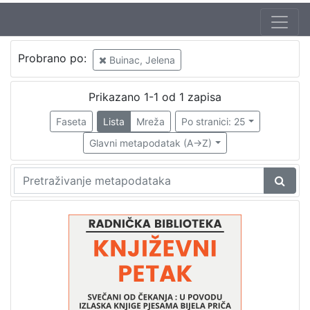
Jezik
Probrano po:
Buinac, Jelena
hrvatski
1
Prikazano 1-1 od 1 zapisa
Faseta
Lista
Mreža
Po stranici: 25
[
1
Glavni metapodatak (A->Z)
]
Nakladnička
cjelina
Digitalizirana zagrebačka baština
1
Glasovi Književnog petka
1
[
2