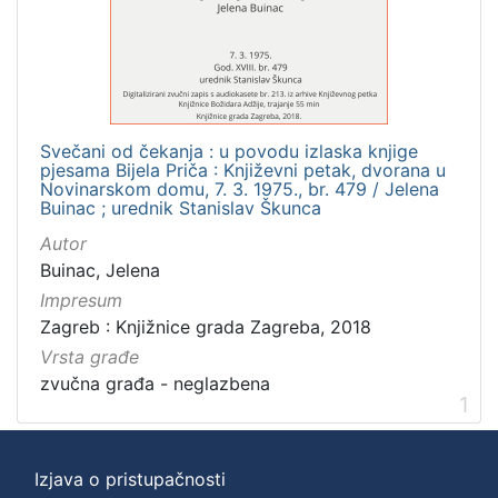
]
Zbirka
Usmeni izvori
1
Svečani od čekanja : u povodu izlaska knjige
pjesama Bijela Priča : Književni petak, dvorana u
[
Novinarskom domu, 7. 3. 1975., br. 479 / Jelena
Buinac ; urednik Stanislav Škunca
1
]
Autor
Buinac, Jelena
Impresum
Zagreb : Knjižnice grada Zagreba, 2018
Vrsta građe
zvučna građa - neglazbena
1
Izjava o pristupačnosti