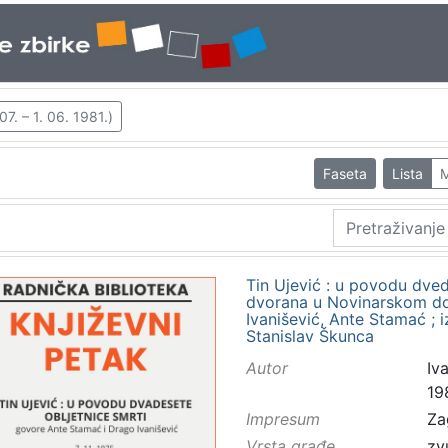
7. – 1. 06. 1981.)
Faseta
Lista
M
Tin Ujević : u povodu dvede
dvorana u Novinarskom dom
Ivanišević, Ante Stamać ; 
Stanislav Škunca
Autor
Iva
19
Impresum
Za
Vrsta građe
zv