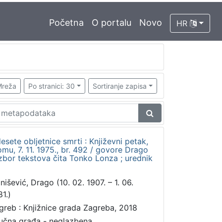
Početna
O portalu
Novo
HR
reža
Po stranici: 30
Sortiranje zapisa
sete obljetnice smrti : Književni petak,
u, 7. 11. 1975., br. 492 / govore Drago
izbor tekstova čita Tonko Lonza ; urednik
nišević, Drago (10. 02. 1907. – 1. 06.
81.)
greb : Knjižnice grada Zagreba, 2018
učna građa - neglazbena