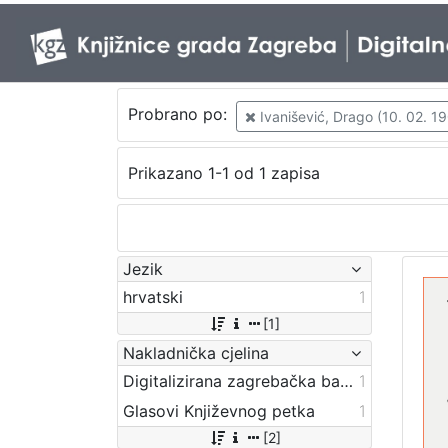
Probrano po:
Ivanišević, Drago (10. 02. 190
Prikazano 1-1 od 1 zapisa
Jezik
hrvatski
1
[1]
Nakladnička cjelina
Digitalizirana zagrebačka baština
1
Glasovi Književnog petka
1
[2]