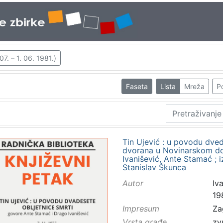
7. – 1. 06. 1981.)
Faseta
Lista
Mreža
Po
Tin Ujević : u povodu dvede
dvorana u Novinarskom dom
Ivanišević, Ante Stamać ; 
Stanislav Škunca
Autor
Iva
19
Impresum
Za
Vrsta građe
zv