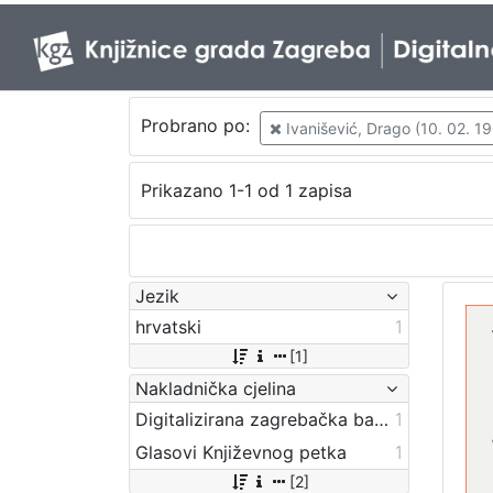
Probrano po:
Ivanišević, Drago (10. 02. 190
Prikazano 1-1 od 1 zapisa
Jezik
hrvatski
1
[1]
Nakladnička cjelina
Digitalizirana zagrebačka baština
1
Glasovi Književnog petka
1
[2]