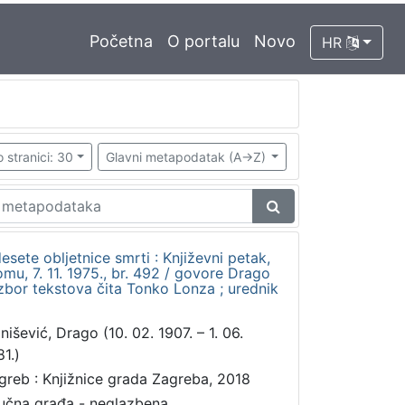
Početna
O portalu
Novo
HR
 stranici: 30
Glavni metapodatak (A->Z)
sete obljetnice smrti : Književni petak,
u, 7. 11. 1975., br. 492 / govore Drago
izbor tekstova čita Tonko Lonza ; urednik
nišević, Drago (10. 02. 1907. – 1. 06.
81.)
greb : Knjižnice grada Zagreba, 2018
učna građa - neglazbena