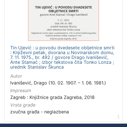
]
Zbirka
Usmeni izvori
1
Tin Ujević : u povodu dvedesete obljetnice smrti
[
: Književni petak, dvorana u Novinarskom domu,
1
7. 11. 1975., br. 492 / govore Drago Ivanišević,
]
Ante Stamać ; izbor tekstova čita Tonko Lonza ;
urednik Stanislav Škunca
Autor
Ivanišević, Drago (10. 02. 1907. – 1. 06. 1981.)
Impresum
Zagreb : Knjižnice grada Zagreba, 2018
Vrsta građe
zvučna građa - neglazbena
1