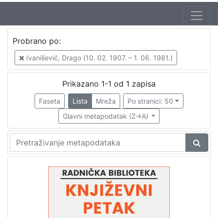
Jezik
Probrano po:
hrvatski
1
Ivanišević, Drago (10. 02. 1907. – 1. 06. 1981.)
Prikazano 1-1 od 1 zapisa
[
1
Faseta
Lista
Mreža
Po stranici: 50
]
Glavni metapodatak (Z->A)
Nakladnička
cjelina
Digitalizirana zagrebačka baština
1
Glasovi Književnog petka
1
[
2