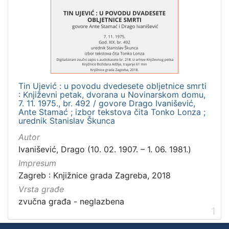
]
Zbirka
Usmeni izvori
1
Tin Ujević : u povodu dvedesete obljetnice smrti
[
: Književni petak, dvorana u Novinarskom domu,
1
7. 11. 1975., br. 492 / govore Drago Ivanišević,
]
Ante Stamać ; izbor tekstova čita Tonko Lonza ;
urednik Stanislav Škunca
Autor
Ivanišević, Drago (10. 02. 1907. – 1. 06. 1981.)
Impresum
Zagreb : Knjižnice grada Zagreba, 2018
Vrsta građe
zvučna građa - neglazbena
1