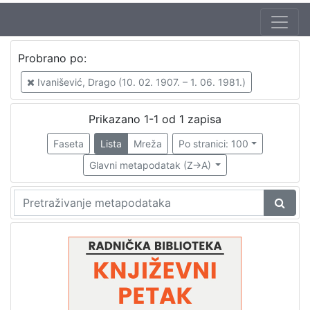
Jezik
Probrano po:
hrvatski
1
Ivanišević, Drago (10. 02. 1907. – 1. 06. 1981.)
Prikazano 1-1 od 1 zapisa
[
1
Faseta
Lista
Mreža
Po stranici: 100
]
Glavni metapodatak (Z->A)
Nakladnička
cjelina
Digitalizirana zagrebačka baština
1
Glasovi Književnog petka
1
[
2