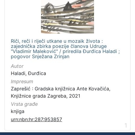
Zbirka
Digitalna zbirka Zaprešića
1
Riči, reči i riječi utkane u mozaik života :
[
zajednička zbirka poezije članova Udruge
1
"Vladimir Maleković" / priredila Đurđica Haladi ;
]
pogovor Snježana Zrinjan
Autor
Haladi, Đurđica
Impresum
Zaprešić : Gradska knjižnica Ante Kovačića,
Knjižnice grada Zagreba, 2021
Vrsta građe
knjiga
urn:nbn:hr:287:953857
1