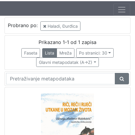
Jezik
Probrano po:
Haladi, Đurđica
hrvatski
1
Prikazano 1-1 od 1 zapisa
Faseta
Lista
Mreža
Po stranici: 30
[
1
Glavni metapodatak (A->Z)
]
Nakladnička
cjelina
Zaprešićki autori online
1
[
1
]