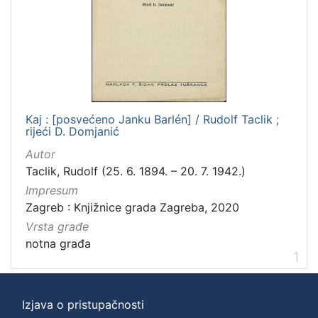
Kaj : [posvećeno Janku Barlén] / Rudolf Taclik ;
rijeći D. Domjanić
Autor
Taclik, Rudolf (25. 6. 1894. – 20. 7. 1942.)
Impresum
Zagreb : Knjižnice grada Zagreba, 2020
Vrsta građe
notna građa
1
Izjava o pristupačnosti