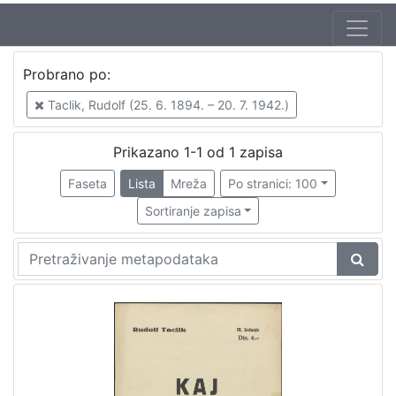
Jezik
Probrano po:
hrvatski
1
Taclik, Rudolf (25. 6. 1894. – 20. 7. 1942.)
Prikazano 1-1 od 1 zapisa
[
1
Faseta
Lista
Mreža
Po stranici: 100
]
Sortiranje zapisa
Zbirka
Notni zapisi
1
[
1
]