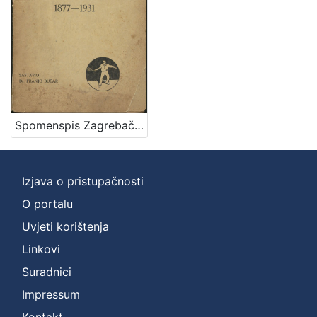
Zbirka
Knjige
1
[
1
Spomenspis Zagrebačkog klizačkog društva : 1877-1931 / sastavio Franjo Bučar
]
Izjava o pristupačnosti
O portalu
Uvjeti korištenja
Linkovi
Suradnici
Impressum
Kontakt