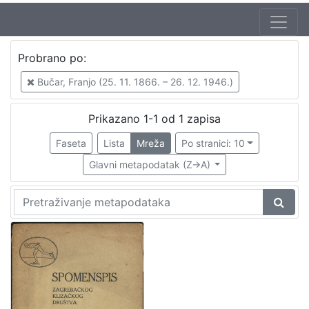
Jezik
Probrano po:
hrvatski
1
Bučar, Franjo (25. 11. 1866. – 26. 12. 1946.)
Prikazano 1-1 od 1 zapisa
[
1
Faseta
Lista
Mreža
Po stranici: 10
]
Glavni metapodatak (Z->A)
Nakladnička
cjelina
Sport
1
[
1
]