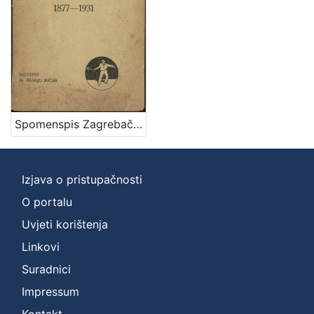
Zbirka
Knjige
1
[
1
Spomenspis Zagrebačkog klizačkog društva : 1877-1931 / sastavio Franjo Bučar
]
Izjava o pristupačnosti
O portalu
Uvjeti korištenja
Linkovi
Suradnici
Impressum
Kontakt