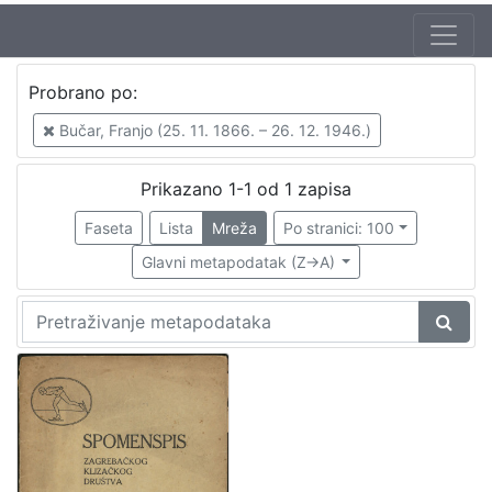
Jezik
Probrano po:
hrvatski
1
Bučar, Franjo (25. 11. 1866. – 26. 12. 1946.)
Prikazano 1-1 od 1 zapisa
[
1
Faseta
Lista
Mreža
Po stranici: 100
]
Glavni metapodatak (Z->A)
Nakladnička
cjelina
Sport
1
[
1
]