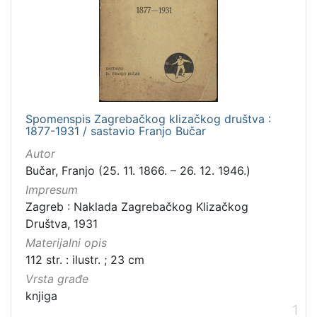
Zbirka
Knjige
1
[
1
Spomenspis Zagrebačkog klizačkog društva :
]
1877-1931 / sastavio Franjo Bučar
Autor
Bučar, Franjo (25. 11. 1866. – 26. 12. 1946.)
Impresum
Zagreb : Naklada Zagrebačkog Klizačkog
Društva, 1931
Materijalni opis
112 str. : ilustr. ; 23 cm
Vrsta građe
knjiga
1