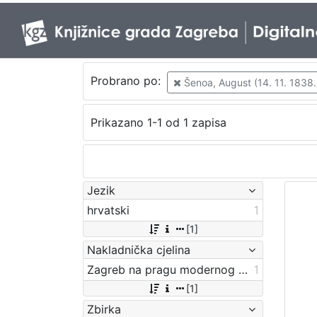
Probrano po:
Šenoa, August (14. 11. 1838. 
Prikazano 1-1 od 1 zapisa
Jezik
hrvatski
1
[1]
Nakladnička cjelina
Zagreb na pragu modernog doba
1
[1]
Zbirka