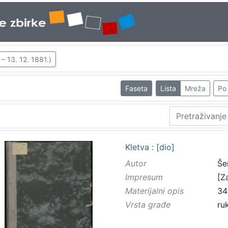
– 13. 12. 1881.)
Faseta
Lista
Mreža
Po 
Kletva : [dio]
Autor
Še
Impresum
[Z
Materijalni opis
34
Vrsta građe
ru