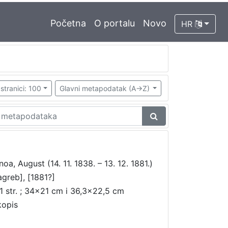
Početna
O portalu
Novo
HR
stranici: 100
Glavni metapodatak (A->Z)
noa, August (14. 11. 1838. – 13. 12. 1881.)
agreb], [1881?]
1 str. ; 34x21 cm i 36,3x22,5 cm
kopis