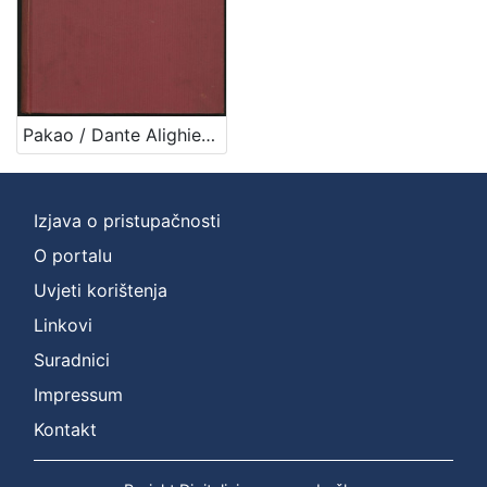
Pakao / Dante Alighieri ; preveo i protumačio Izidor Kršnjavi ; urešeno s 32 slike Mirka Račkoga
Izjava o pristupačnosti
O portalu
Uvjeti korištenja
Linkovi
Suradnici
Impressum
Kontakt