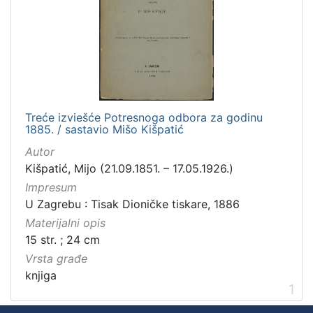
]
Zbirka
Knjige
1
Treće izviešće Potresnoga odbora za godinu
[
1885. / sastavio Mišo Kišpatić
1
]
Autor
Kišpatić, Mijo (21.09.1851. – 17.05.1926.)
Impresum
U Zagrebu : Tisak Dioničke tiskare, 1886
Materijalni opis
15 str. ; 24 cm
Vrsta građe
knjiga
1