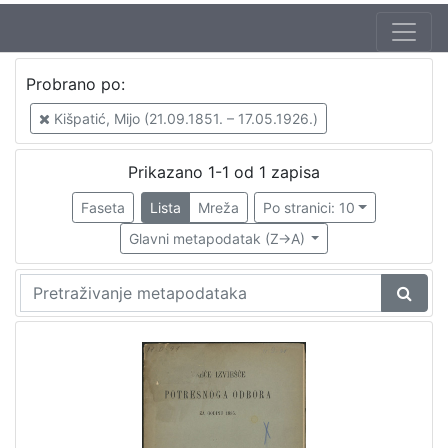
Jezik
Probrano po:
hrvatski
1
Kišpatić, Mijo (21.09.1851. – 17.05.1926.)
Prikazano 1-1 od 1 zapisa
[
1
Faseta
Lista
Mreža
Po stranici: 10
]
Glavni metapodatak (Z->A)
Nakladnička
cjelina
Zagreb na pragu modernog doba
1
Zagrebački potres
1
[
2