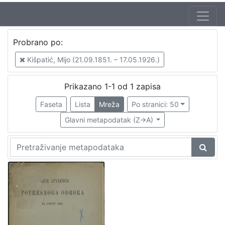
Jezik
Probrano po:
hrvatski
1
Kišpatić, Mijo (21.09.1851. – 17.05.1926.)
Prikazano 1-1 od 1 zapisa
[
1
Faseta
Lista
Mreža
Po stranici: 50
]
Glavni metapodatak (Z->A)
Nakladnička
cjelina
Zagreb na pragu modernog doba
1
Zagrebački potres
1
[
2