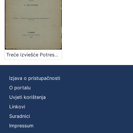
]
Zbirka
Knjige
1
[
Treće izviešće Potresnoga odbora za godinu 1885. / sastavio Mišo Kišpatić
1
]
Izjava o pristupačnosti
O portalu
Uvjeti korištenja
Linkovi
Suradnici
Impressum