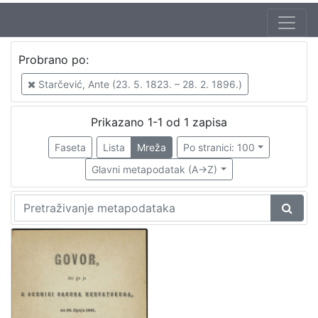
Jezik
Probrano po:
hrvatski
1
Starčević, Ante (23. 5. 1823. – 28. 2. 1896.)
Prikazano 1-1 od 1 zapisa
[
1
Faseta
Lista
Mreža
Po stranici: 100
]
Glavni metapodatak (A->Z)
Nakladnička
cjelina
Zagreb na pragu modernog doba
1
[
1
]