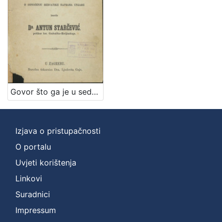
Zbirka
Knjige
1
[
1
]
Govor što ga je u sednici sabora hervatskoga, na 26. lipnja 1861. o donošenju Hrvatske naprama Ungarii izustio dr. Antun Starčević poklisar kot. Grobničko-Hreljinskoga
Izjava o pristupačnosti
O portalu
Uvjeti korištenja
Linkovi
Suradnici
Impressum