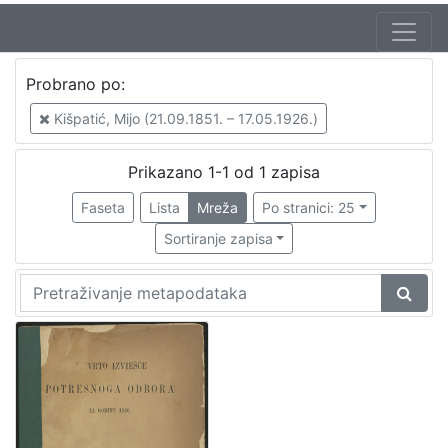
Jezik
Probrano po:
hrvatski
1
Kišpatić, Mijo (21.09.1851. – 17.05.1926.)
Prikazano 1-1 od 1 zapisa
[
1
Faseta
Lista
Mreža
Po stranici: 25
]
Sortiranje zapisa
Nakladnička
cjelina
Zagreb na pragu modernog doba
1
[
1
]