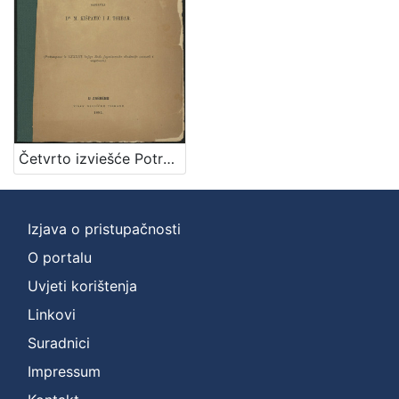
Zbirka
Knjige
1
[
1
Četvrto izviešće Potresnoga odbora za godinu 1886. / sastavili M. Kišpatić i J. Torbar
]
Izjava o pristupačnosti
O portalu
Uvjeti korištenja
Linkovi
Suradnici
Impressum