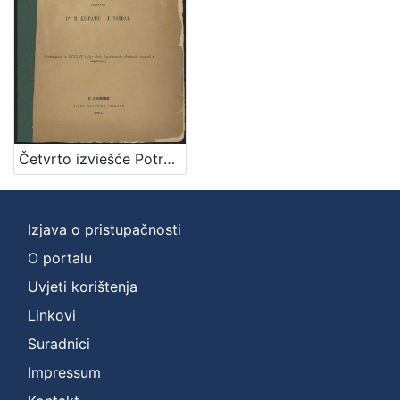
Zbirka
Knjige
1
[
1
Četvrto izviešće Potresnoga odbora za godinu 1886. / sastavili M. Kišpatić i J. Torbar
]
Izjava o pristupačnosti
O portalu
Uvjeti korištenja
Linkovi
Suradnici
Impressum