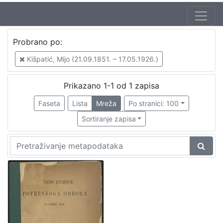
Jezik
Probrano po:
hrvatski
1
Kišpatić, Mijo (21.09.1851. – 17.05.1926.)
Prikazano 1-1 od 1 zapisa
[
1
Faseta
Lista
Mreža
Po stranici: 100
]
Sortiranje zapisa
Nakladnička
cjelina
Zagreb na pragu modernog doba
1
[
1
]