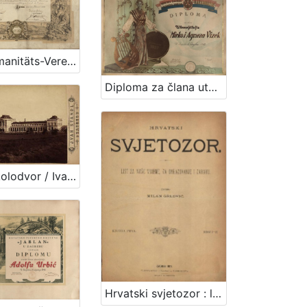
Der Humanitäts-Verein in Agram .../ [ilustrator] F. Kollařz
Diploma za člana utemeljitelja / Hrvatsko glazbeno i pjevačko društvo "Harambašić"
Glavni kolodvor / Ivan Standl
Hrvatski svjetozor : list za naše vrieme, za obrazovanje i zabavu / uredio Milan Grlović