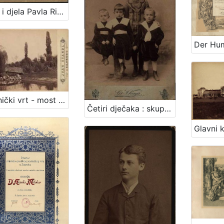
Život i djela Pavla Rittera Vitezovića / Vjekoslav Klaić
Botanički vrt - most preko jezera / Ivan Standl
Četiri dječaka : skupni portret / G .& I. Varga