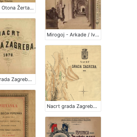
Matinee Otona Žerta : dvorana "Kola", dne 5. srpnja 1891. : program
Mirogoj - Arkade / Ivan Standl
Nacrt grada Zagreba : 1878. / sastavio gradski gradjevni ured
Nacrt grada Zagreba : 1898. / sastavio gradski gradjevni ured