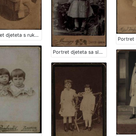
Portret djeteta s rukom oslonjenom na naslon / Ivan Standl
Portret djeteta sa slamnatim šeširom / Mosinger ; [izradio] Artistički zavod Mosinger