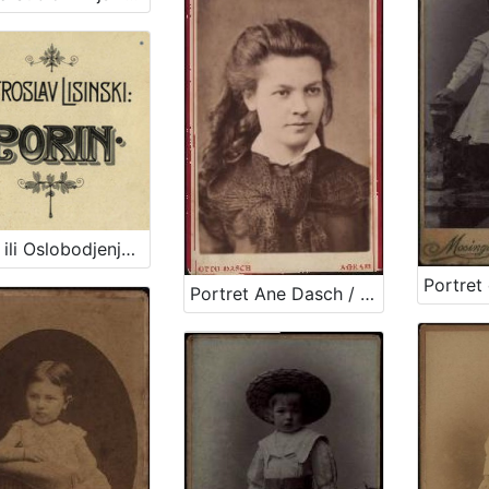
Porin ili Oslobodjenje Hrvata ispod franačkog jarma : junačka opera u 5 čina / Uglazbio Vatroslav Lisinski ; [libreto] dr. Dimitrije Demeter ; glasovirsku udesbu složio Srećko Albini
Portret Ane Dasch / Otto Dasch