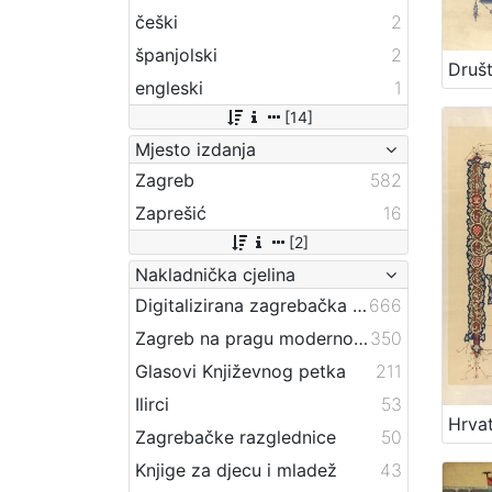
češki
2
španjolski
2
engleski
1
[14]
Mjesto izdanja
Zagreb
582
Zaprešić
16
[2]
Nakladnička cjelina
Digitalizirana zagrebačka baština
666
Zagreb na pragu modernog doba
350
Glasovi Književnog petka
211
Ilirci
53
Zagrebačke razglednice
50
Knjige za djecu i mladež
43