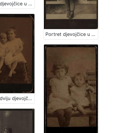
Portret djevojčice u haljini za krizmu i žene sa šeširom s cvijećem na obodu / Atelier Rechnitzer
Portret djevojčice u plisiranoj haljinici / S. Weinrich
Portret dviju djevojčica u bijelim haljinicama / [Gjuro Varga] ; [izradio fotografski atelijer] G. & I. Varga