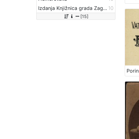
Izdanja Knjižnica grada Zagreba - E-knjige
10
[15]