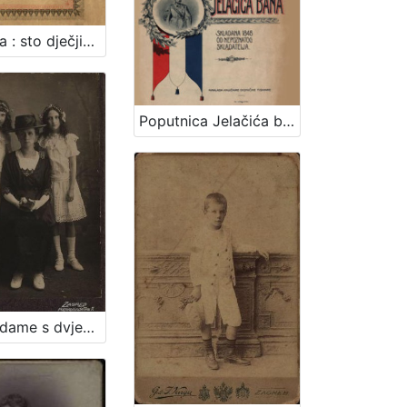
Pjevanka : sto dječjih popievaka za jedno grlo s napjevi, tekstom i metodičkim uvodom : za pučke škole i zabavišta / uredio Fr. Š. Kuhač
Poputnica Jelačića bana : u proslavu stogodišnjice rodjenja bana Josipa grofa Jelačića izdala Knjižara dioničke tiskare.
Portret dame s dvjema djevojčicama / M. Merćep ; [izradio] Atelie M. Merćep