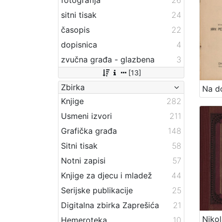
sitni tisak
24
časopis
22
dopisnica
4
zvučna građa - glazbena
3
[13]
Zbirka
Knjige
282
Usmeni izvori
211
Grafička građa
148
Sitni tisak
58
Notni zapisi
57
Knjige za djecu i mladež
44
Serijske publikacije
25
Digitalna zbirka Zaprešića
21
Hemeroteka
10