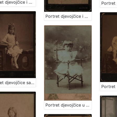
Portret djevojčice i dječaka / Atelier Rembrandt
Portret djevojčice i dječaka / Herrman Fickert
Portret djevojčice sa cvjetnim vjenčićem / [Gjuro Varga] ; [izradio fotografski atelijer] G. & I. Varga
Portret djevojčice u bijeloj haljinici / Mosinger / [izradio] Artistički zavod Mosinger