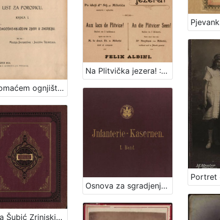
Na Plitvička jezera! : balet u 2 slike : po ideji dra. Stj. pl Miletića = Aux lacs de Plitvice! : ballet en 2 tableaux : apres une idee de M. le doct. Et. de Miletić = An die Plitvicer Seen! : Bellet in 2 Bildern : nach einer Idee des Dr. Stephan von Miletić / sastavio i uglazbio Felix Albini
Na domaćem ognjištu : list za porodicu / uredile Marija Jambrišak i Jagoda Truhelka
Osnova za sgradjenje pješačke vojarne u Zagrebu = Entwurf für die in Agram zu erbauende Infanterie-Kasernen / izradjena po Franji Gruberu, Dragutinu Völckneru
Nikola Šubić Zrinjski : glasbena tragedija u 3 čina (8 slika) : op. 403 / glasbotvorio Ivan pl. Zajc ; po drami Teodora Körnera napisao Hugo Badalić ; priređeno po sladatelju za glasovir ujedno s pjevanjem i sa hrvatskim i talijanskim tekstom. Zagreb, [1884].