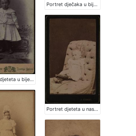
Portret dječaka u bijelom odijelu / G. & I.Varga
Portret djeteta u bijeloj haljinici i tamnim čizmicama / Artistički zavod Mosinger
Portret djeteta u naslonjaču / Ivan Standl