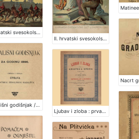
II. hrvatski svesokolski slet u Zagrebu 1911. / V. Rožankowski
II. hrvatski svesokolski slet u Zagrebu 1911. / V. Rožankowski
Kazališni godišnjak / uredila i izdala Uprava hrvatskog zemaljskog kazališta
Ljubav i zloba : prva hrvatska opera : u dva čina / u muziku stavio Vatroslav Lisinski ; rieči dra. Dimitrije Demetra