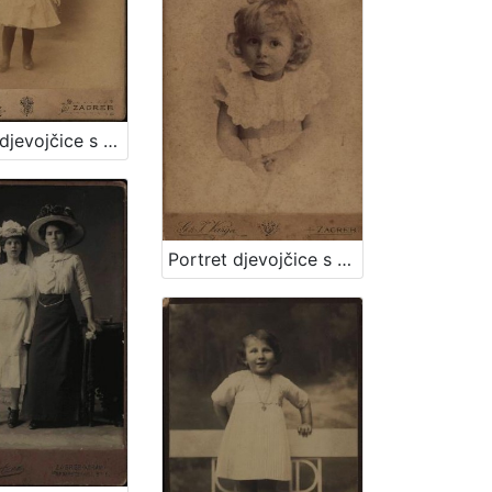
Portret djevojčice s bijelom kapom / G. & I.Varga
Portret djevojčice s plavim uvojcima / G.&I. Varga