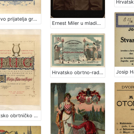
Društvo prijatelja gradskog zoološkog vrta u Zagrebu : [povelja]
Ernest Miler u mladićkoj dobi / [Gjuro Varga] ; [izradio fotografski atelijer] G. & I. Varga
Hrvatsko obrtno-radničko pjevačko društvo "Sloboda" u Zagrebu : [povelja]
Hrvatsko obrtničko pjevačko društvo Jug : [povelja] / [ilustrator] V. Kirin