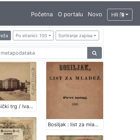
Početna
O portalu
Novo
HR
reža
Po stranici: 100
Sortiranje zapisa
Akademički trg / Ivan Standl
Bosiljak : list za mladež / urednik i vlastnik Ivan Filipović