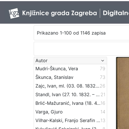
Prikazano 1-100 od 1146 zapisa
Autor
Mudri-Škunca, Vera
79
Škunca, Stanislav
73
Zajc, Ivan, ml. (03. 08. 1832. – 16. 12. 1914.)
26
Standl, Ivan (27. 10. 1832. – 30. 8. 1897.)
21
Brlić-Mažuranić, Ivana (18. 4. 1874. – 21. 9. 1938.)
16
Varga, Gjuro
14
Vilhar-Kalski, Franjo Serafin (5. 1. 1852. – 4. 3. 1928.)
13
Kukuljević Sakcinski, Ivan (29. 5. 1816. – 1. 8. 1889.)
8