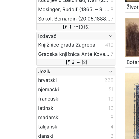
Mosinger, Rudolf (1865. – 9. 10. 1918.)
8
Sokol, Bernardin (20.05.1888 – 24.09.1944)
7
[316]
Izdavač
Knjižnice grada Zagreba
410
Gradska knjižnica Ante Kovačića
7
[2]
Jezik
hrvatski
228
njemački
51
francuski
19
latinski
12
mađarski
8
talijanski
4
danski
2