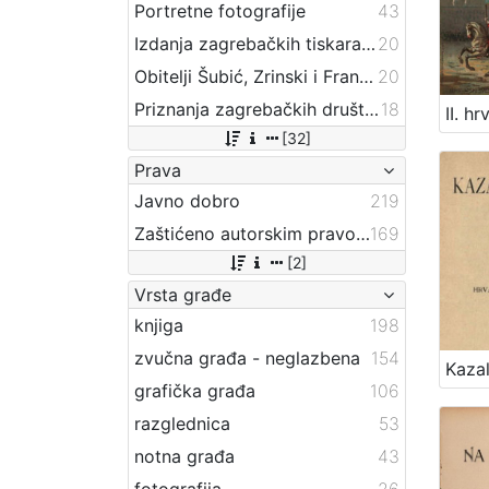
Portretne fotografije
43
Izdanja zagrebačkih tiskara 17. i 18. stoljeća
20
Obitelji Šubić, Zrinski i Frankopan
20
Priznanja zagrebačkih društava
18
[32]
Prava
Javno dobro
219
Zaštićeno autorskim pravom
169
[2]
Vrsta građe
knjiga
198
zvučna građa - neglazbena
154
grafička građa
106
razglednica
53
notna građa
43
fotografija
26