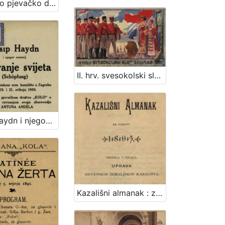
Hrvatsko pjevačko društvo „Jablan“ u Zagrebu izdaje diplomu svome članu utemeljitelju Adolfu Urbić / Hrvatsko pjevačko društvo "Jablan"
II. hrv. svesokolski slet Zagreb 1911. / Klišeji i tisak Dioničke tiskare u Zagrebu
Josip Haydn i njegov oratorij Stvaranje svijeta (Schöpfung) : izveden u hrvatskom zem. kazalištu u Zagrebu dne 19. i 21. svibnja 1909. po hrvatskom pjevačkom društvu "Kolo" u Zagrebu pod ravnanjem svoga zborovodje g. Antuna Andela
Kazališni almanak : za godinu ... / uredila i izdala Uprava Hrvatskog zemaljskog kazališta