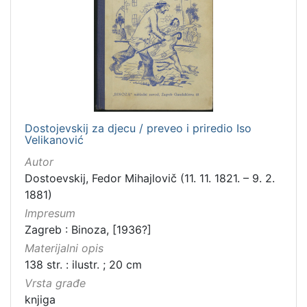
Zbirka
Knjige za djecu i mladež
1
Knjige
1
[
Dostojevskij za djecu / preveo i priredio Iso
2
Velikanović
]
Autor
Dostoevskij, Fedor Mihajlovič (11. 11. 1821. – 9. 2.
1881)
Impresum
Zagreb : Binoza, [1936?]
Materijalni opis
138 str. : ilustr. ; 20 cm
Vrsta građe
knjiga