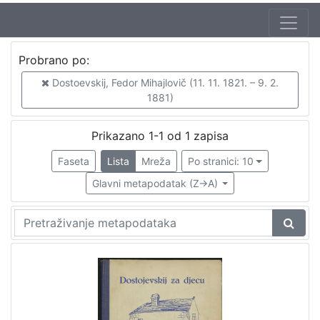
Jezik
Probrano po:
hrvatski
1
Dostoevskij, Fedor Mihajlovič (11. 11. 1821. – 9. 2.
1881)
[
Prikazano 1-1 od 1 zapisa
1
Faseta
Lista
Mreža
Po stranici: 10
]
Nakladnička
Glavni metapodatak (Z->A)
cjelina
Knjige za djecu i mladež
1
[
1
]