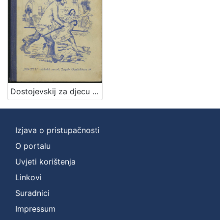
Zbirka
Knjige
1
Knjige za djecu i mladež
1
[
Dostojevskij za djecu / preveo i priredio Iso Velikanović
2
]
Izjava o pristupačnosti
O portalu
Uvjeti korištenja
Linkovi
Suradnici
Impressum