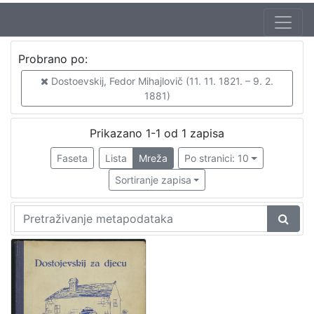
Jezik
Probrano po:
hrvatski
1
Dostoevskij, Fedor Mihajlovič (11. 11. 1821. – 9. 2.
1881)
[
Prikazano 1-1 od 1 zapisa
1
Faseta
Lista
Mreža
Po stranici: 10
]
Nakladnička
Sortiranje zapisa
cjelina
Knjige za djecu i mladež
1
[
1
]