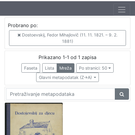
Jezik
Probrano po:
hrvatski
1
Dostoevskij, Fedor Mihajlovič (11. 11. 1821. – 9. 2.
1881)
[
Prikazano 1-1 od 1 zapisa
1
Faseta
Lista
Mreža
Po stranici: 50
]
Nakladnička
Glavni metapodatak (Z->A)
cjelina
Knjige za djecu i mladež
1
[
1
]