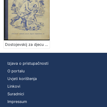
Zbirka
Knjige za djecu i mladež
1
Knjige
1
[
Dostojevskij za djecu / preveo i priredio Iso Velikanović
2
]
Izjava o pristupačnosti
O portalu
Uvjeti korištenja
Linkovi
Suradnici
Impressum