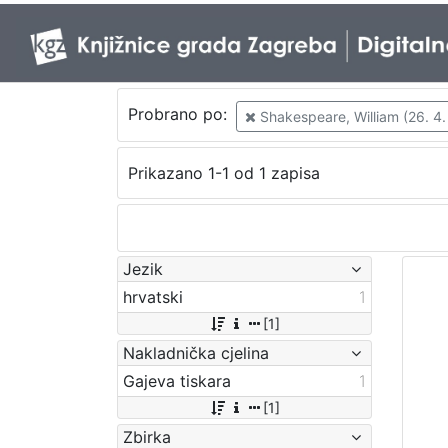
Probrano po:
Shakespeare, William (26. 4. 
Prikazano 1-1 od 1 zapisa
Jezik
hrvatski
1
[1]
Nakladnička cjelina
Gajeva tiskara
1
[1]
Zbirka