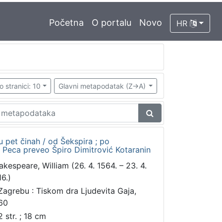
Početna
O portalu
Novo
HR
o stranici: 10
Glavni metapodatak (Z->A)
u pet činah / od Šekspira ; po
Peca preveo Špiro Dimitrović Kotaranin
akespeare, William (26. 4. 1564. – 23. 4.
16.)
Zagrebu : Tiskom dra Ljudevita Gaja,
60
2 str. ; 18 cm