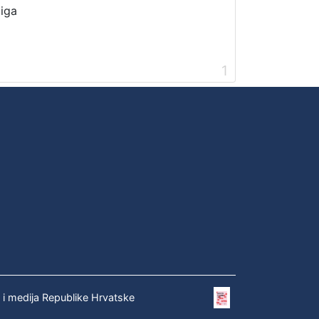
jiga
1
e i medija Republike Hrvatske