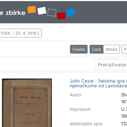
1564. – 23. 4. 1616.)
Faseta
Lista
Mreža
P
Julio Cezar : žalobna igra 
njemačkome od Lavoslava 
Autor
Sh
16
Impresum
U 
18
Materijalni opis
13