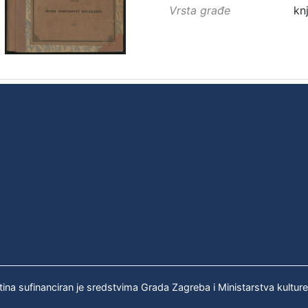
Vrsta građe
kn
tina sufinanciran je sredstvima Grada Zagreba i Ministarstva kultur