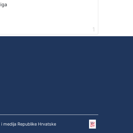
jiga
1
e i medija Republike Hrvatske