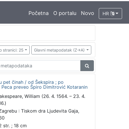
Početna
O portalu
Novo
HR
o stranici: 25
Glavni metapodatak (Z->A)
u pet činah / od Šekspira ; po
Peca preveo Špiro Dimitrović Kotaranin
akespeare, William (26. 4. 1564. – 23. 4.
16.)
Zagrebu : Tiskom dra Ljudevita Gaja,
60
2 str. ; 18 cm