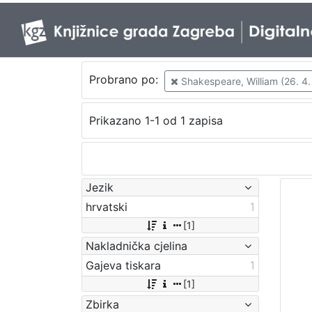
Probrano po:
Shakespeare, William (26. 4. 
Prikazano 1-1 od 1 zapisa
Jezik
hrvatski
1
[1]
Nakladnička cjelina
Gajeva tiskara
1
[1]
Zbirka