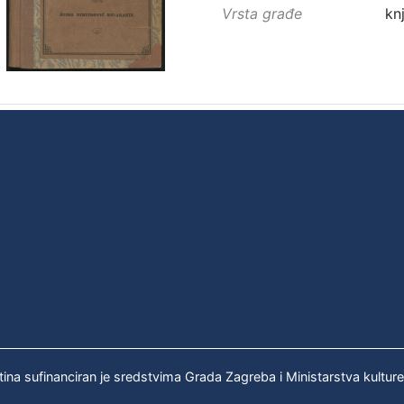
Vrsta građe
kn
tina sufinanciran je sredstvima Grada Zagreba i Ministarstva kultur