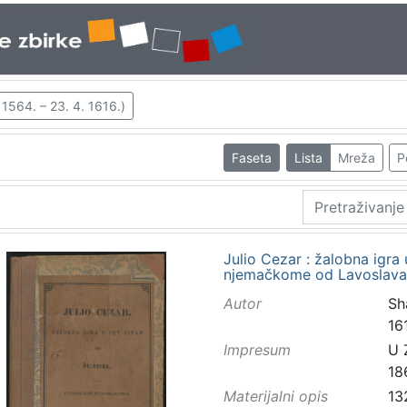
1564. – 23. 4. 1616.)
Faseta
Lista
Mreža
P
Julio Cezar : žalobna igra 
njemačkome od Lavoslava 
Autor
Sh
16
Impresum
U 
18
Materijalni opis
13