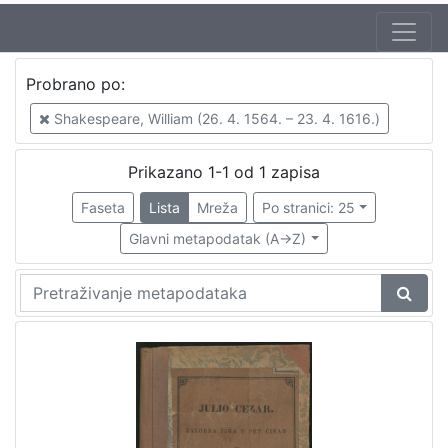
Jezik
Probrano po:
hrvatski
1
Shakespeare, William (26. 4. 1564. – 23. 4. 1616.)
Prikazano 1-1 od 1 zapisa
[
1
Faseta
Lista
Mreža
Po stranici: 25
]
Glavni metapodatak (A->Z)
Nakladnička
cjelina
Gajeva tiskara
1
[
1
]