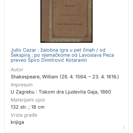
Zbirka
Knjige
1
[
1
Julio Cezar : žalobna igra u pet činah / od
]
Šekspira ; po njemačkome od Lavoslava Peca
preveo Špiro Dimitrović Kotaranin
Autor
Shakespeare, William (26. 4. 1564. – 23. 4. 1616.)
Impresum
U Zagrebu : Tiskom dra Ljudevita Gaja, 1860
Materijalni opis
132 str. ; 18 cm
Vrsta građe
knjiga
1