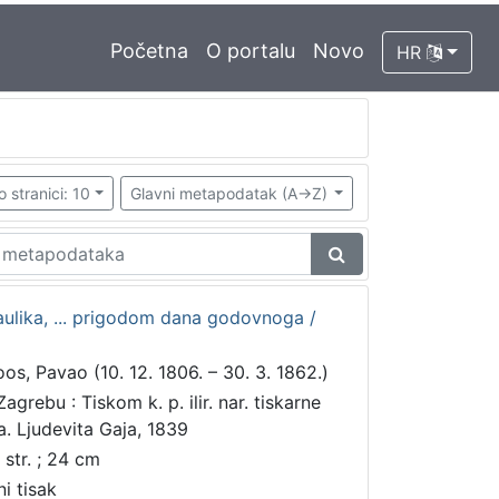
Početna
O portalu
Novo
HR
o stranici: 10
Glavni metapodatak (A->Z)
Haulika, ... prigodom dana godovnoga /
oos, Pavao (10. 12. 1806. – 30. 3. 1862.)
agrebu : Tiskom k. p. ilir. nar. tiskarne
a. Ljudevita Gaja, 1839
 str. ; 24 cm
ni tisak