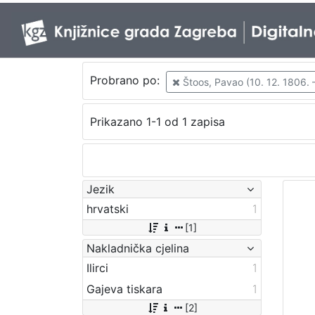
Probrano po:
Štoos, Pavao (10. 12. 1806. –
Prikazano 1-1 od 1 zapisa
Jezik
hrvatski
1
[1]
Nakladnička cjelina
Ilirci
1
Gajeva tiskara
1
[2]