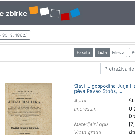
 30. 3. 1862.)
Faseta
Lista
Mreža
P
Slavi ... gospodina Jurja 
pěva Pavao Stoós, ...
Autor
Št
Impresum
U Z
Dr
Materijalni opis
[7]
Vrsta građe
sit