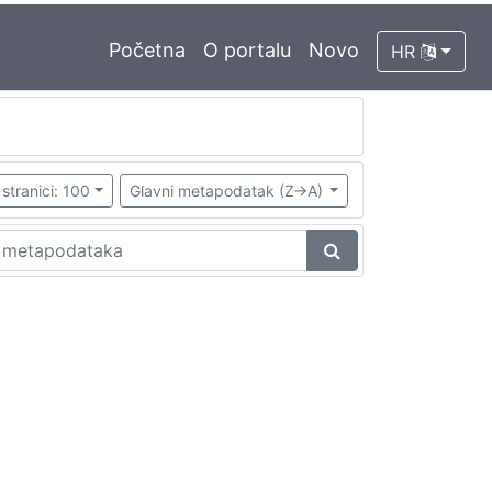
Početna
O portalu
Novo
HR
stranici: 100
Glavni metapodatak (Z->A)