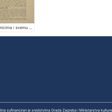
Izbornicima i svemu narodu kotara bjelovarskoga / [Stjepan Radić, predsjednik glavnoga odbora Hrvatske Seljačke Pučke Stranke i njezin kandidat za kotar bjelovarski]
tina sufinanciran je sredstvima Grada Zagreba i Ministarstva kultur