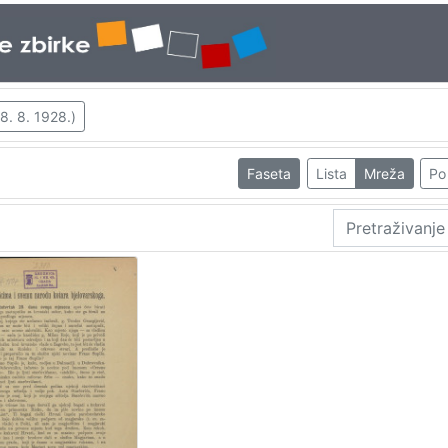
 8. 8. 1928.)
Faseta
Lista
Mreža
Po 