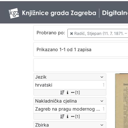
Probrano po:
Radić, Stjepan (11. 7. 1871. –
Prikazano 1-1 od 1 zapisa
Jezik
hrvatski
1
[1]
Nakladnička cjelina
Zagreb na pragu modernog doba
1
[1]
Zbirka