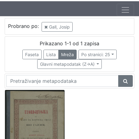
Jezik
Probrano po:
Gall, Josip
hrvatski
1
Prikazano 1-1 od 1 zapisa
Faseta
Lista
Mreža
Po stranici: 25
[
1
Glavni metapodatak (Z->A)
]
Nakladnička
cjelina
Zagreb na pragu modernog doba
1
Knjige za djecu i mladež
1
[
2