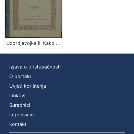
]
Zbirka
Knjige za djecu i mladež
1
Knjige
1
Uzordjevojka ili Kako da djevojka omili Bogu i ljudem / sastavio Josip Gall
[
2
Izjava o pristupačnosti
]
O portalu
Uvjeti korištenja
Linkovi
Suradnici
Impressum
Kontakt