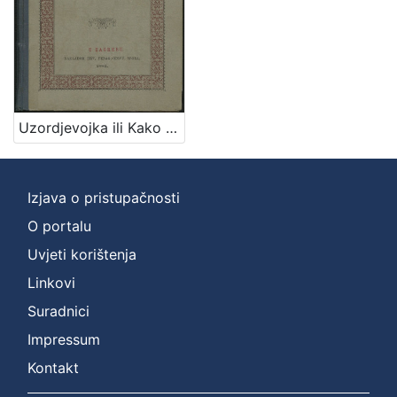
]
Zbirka
Knjige za djecu i mladež
1
Knjige
1
Uzordjevojka ili Kako da djevojka omili Bogu i ljudem / sastavio Josip Gall
[
2
Izjava o pristupačnosti
]
O portalu
Uvjeti korištenja
Linkovi
Suradnici
Impressum
Kontakt