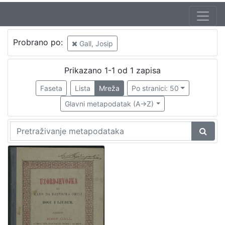
Jezik
Probrano po:
Gall, Josip
hrvatski
1
Prikazano 1-1 od 1 zapisa
Faseta
Lista
Mreža
Po stranici: 50
[
1
Glavni metapodatak (A->Z)
]
Nakladnička
cjelina
Zagreb na pragu modernog doba
1
Knjige za djecu i mladež
1
[
2