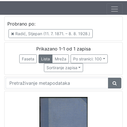
Jezik
Probrano po:
hrvatski
1
Radić, Stjepan (11. 7. 1871. – 8. 8. 1928.)
Prikazano 1-1 od 1 zapisa
[
1
Faseta
Lista
Mreža
Po stranici: 100
]
Sortiranje zapisa
Zbirka
Knjige
1
[
1
]