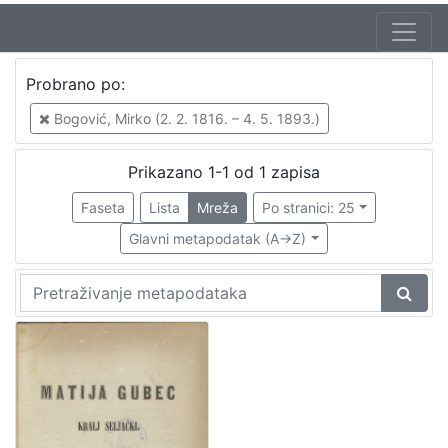
Jezik
Probrano po:
hrvatski
1
Bogović, Mirko (2. 2. 1816. – 4. 5. 1893.)
Prikazano 1-1 od 1 zapisa
[
1
Faseta
Lista
Mreža
Po stranici: 25
]
Glavni metapodatak (A->Z)
Nakladnička
cjelina
Zagreb na pragu modernog doba
1
[
1
]