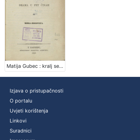
Zbirka
Knjige
1
[
1
]
Matija Gubec : kralj seljački / od Mirka Bogovića
Izjava o pristupačnosti
O portalu
Uvjeti korištenja
Linkovi
Suradnici