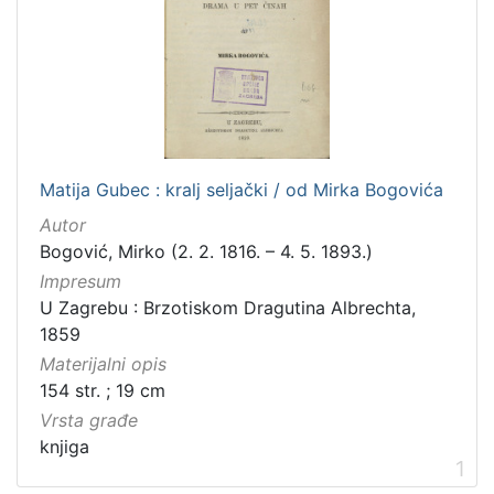
Zbirka
Knjige
1
[
1
Matija Gubec : kralj seljački / od Mirka Bogovića
]
Autor
Bogović, Mirko (2. 2. 1816. – 4. 5. 1893.)
Impresum
U Zagrebu : Brzotiskom Dragutina Albrechta,
1859
Materijalni opis
154 str. ; 19 cm
Vrsta građe
knjiga
1