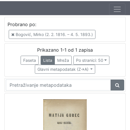
Jezik
Probrano po:
hrvatski
1
Bogović, Mirko (2. 2. 1816. – 4. 5. 1893.)
Prikazano 1-1 od 1 zapisa
[
1
Faseta
Lista
Mreža
Po stranici: 50
]
Glavni metapodatak (Z->A)
Nakladnička
cjelina
Zagreb na pragu modernog doba
1
[
1
]