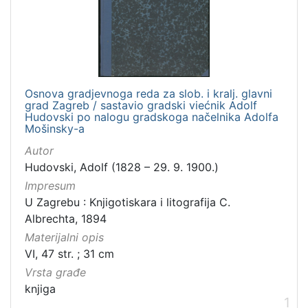
]
Zbirka
Knjige
1
Osnova gradjevnoga reda za slob. i kralj. glavni
grad Zagreb / sastavio gradski viećnik Adolf
[
Hudovski po nalogu gradskoga načelnika Adolfa
Mošinsky-a
1
]
Autor
Hudovski, Adolf (1828 – 29. 9. 1900.)
Impresum
U Zagrebu : Knjigotiskara i litografija C.
Albrechta, 1894
Materijalni opis
VI, 47 str. ; 31 cm
Vrsta građe
knjiga
1