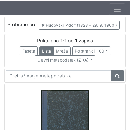
Jezik
Probrano po:
Hudovski, Adolf (1828 – 29. 9. 1900.)
hrvatski
1
Prikazano 1-1 od 1 zapisa
Faseta
Lista
Mreža
Po stranici: 100
[
1
Glavni metapodatak (Z->A)
]
Nakladnička
cjelina
Zagreb na pragu modernog doba
1
Propisi Gradskog poglavarstva
1
[
2