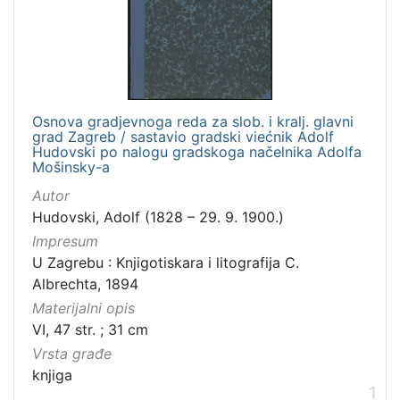
]
Zbirka
Knjige
1
Osnova gradjevnoga reda za slob. i kralj. glavni
grad Zagreb / sastavio gradski viećnik Adolf
[
Hudovski po nalogu gradskoga načelnika Adolfa
Mošinsky-a
1
]
Autor
Hudovski, Adolf (1828 – 29. 9. 1900.)
Impresum
U Zagrebu : Knjigotiskara i litografija C.
Albrechta, 1894
Materijalni opis
VI, 47 str. ; 31 cm
Vrsta građe
knjiga
1