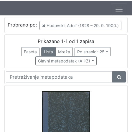
Jezik
Probrano po:
Hudovski, Adolf (1828 – 29. 9. 1900.)
hrvatski
1
Prikazano 1-1 od 1 zapisa
Faseta
Lista
Mreža
Po stranici: 25
[
1
Glavni metapodatak (A->Z)
]
Nakladnička
cjelina
Zagreb na pragu modernog doba
1
Propisi Gradskog poglavarstva
1
[
2