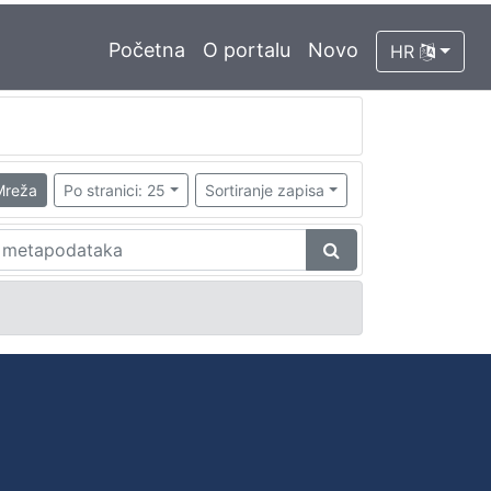
Početna
O portalu
Novo
HR
Mreža
Po stranici: 25
Sortiranje zapisa