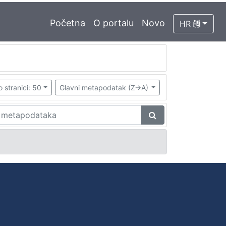
Početna
O portalu
Novo
HR
o stranici: 50
Glavni metapodatak (Z->A)