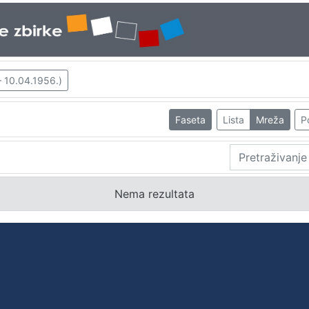
– 10.04.1956.)
Faseta
Lista
Mreža
P
Nema rezultata