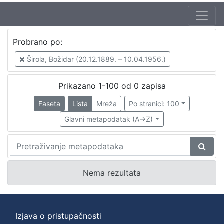
Probrano po:
Širola, Božidar (20.12.1889. – 10.04.1956.)
P
Prikazano 1-100 od 0 zapisa
r
Faseta
Lista
Mreža
Po stranici: 100
o
Glavni metapodatak (A->Z)
b
r
a
n
Nema rezultata
o
p
Izjava o pristupačnosti
o