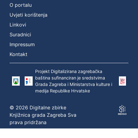
O portalu
:
Uvjeti korištenja
Širola,
Božidar
Linkovi
(20.12.1889.
Suradnici
–
10.04.1956.)
Impressum
Kontakt
P
r
Projekt Digitalizirana zagrebačka
i
baština sufinanciran je sredstvima
k
Grada Zagreba i Ministarstva kulture i
a
medija Republike Hrvatske
z
a
© 2026 Digitalne zbirke
n
Knjižnica grada Zagreba Sva
o
prava pridržana
1
-