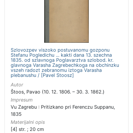
Zbirka
Sitni tisak
1
[
1
Szlovozpev viszoko postuvanomu gozponu
]
Stefanu Pogledichu ... kakti dana 13. szechna
1835. od szlavnoga Poglavarztva szlobod. kr.
glavnoga Varasha Zagrebechkoga na obchinzku
vszeh radozt zebranomu iztoga Varasha
plebanushu / [Pavel Stoosz]
Autor
Štoos, Pavao (10. 12. 1806. – 30. 3. 1862.)
Impresum
Vu Zagrebu : Pritizkano pri Ferenczu Suppanu,
1835
Materijalni opis
[4] str. ; 20 cm