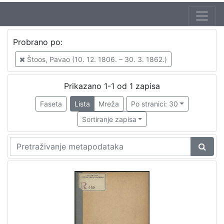
Jezik
Probrano po:
hrvatski
1
Štoos, Pavao (10. 12. 1806. – 30. 3. 1862.)
Prikazano 1-1 od 1 zapisa
[
1
Faseta
Lista
Mreža
Po stranici: 30
]
Sortiranje zapisa
Nakladnička
cjelina
Ilirci
1
[
1
]