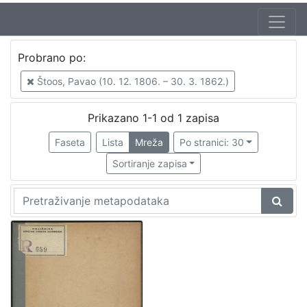
Jezik
Probrano po:
hrvatski
1
Štoos, Pavao (10. 12. 1806. – 30. 3. 1862.)
Prikazano 1-1 od 1 zapisa
[
1
Faseta
Lista
Mreža
Po stranici: 30
]
Sortiranje zapisa
Nakladnička
cjelina
Ilirci
1
[
1
]