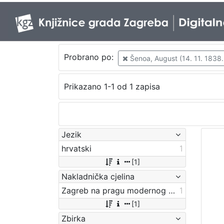
Probrano po:
Šenoa, August (14. 11. 1838. 
Prikazano 1-1 od 1 zapisa
Jezik
hrvatski
1
[1]
Nakladnička cjelina
Zagreb na pragu modernog doba
1
[1]
Zbirka