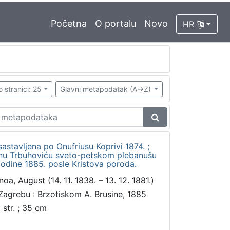
Početna
O portalu
Novo
HR
o stranici: 25
Glavni metapodatak (A->Z)
astavljena po Onufriusu Koprivi 1874. ;
inu Trbuhoviću sveto-petskom plebanušu
godine 1885. posle Kristova poroda.
noa, August (14. 11. 1838. – 13. 12. 1881.)
Zagrebu : Brzotiskom A. Brusine, 1885
 str. ; 35 cm