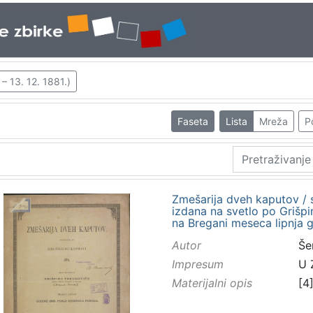
– 13. 12. 1881.)
Faseta
Lista
Mreža
P
Zmešarija dveh kaputov / s
izdana na svetlo po Grišp
na Bregani meseca lipnja 
Autor
Še
Impresum
U 
Materijalni opis
[4]